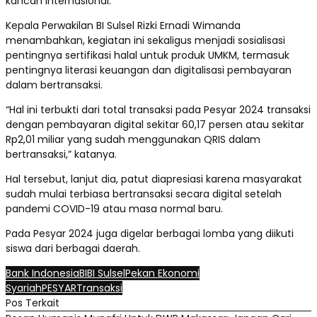
kancah internasional.
Kepala Perwakilan BI Sulsel Rizki Ernadi Wimanda
menambahkan, kegiatan ini sekaligus menjadi sosialisasi
pentingnya sertifikasi halal untuk produk UMKM, termasuk
pentingnya literasi keuangan dan digitalisasi pembayaran
dalam bertransaksi.
“Hal ini terbukti dari total transaksi pada Pesyar 2024 transaksi
dengan pembayaran digital sekitar 60,17 persen atau sekitar
Rp2,01 miliar yang sudah menggunakan QRIS dalam
bertransaksi,” katanya.
Hal tersebut, lanjut dia, patut diapresiasi karena masyarakat
sudah mulai terbiasa bertransaksi secara digital setelah
pandemi COVID-19 atau masa normal baru.
Pada Pesyar 2024 juga digelar berbagai lomba yang diikuti
siswa dari berbagai daerah.
Bank Indonesia
BI
BI Sulsel
Pekan Ekonomi
Syariah
PESYAR
Transaksi
Pos Terkait