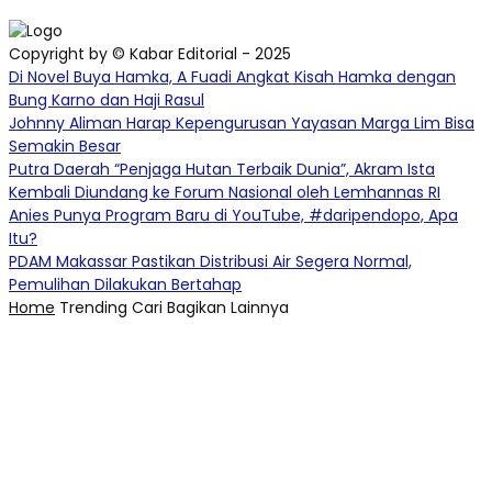
Copyright by © Kabar Editorial - 2025
Di Novel Buya Hamka, A Fuadi Angkat Kisah Hamka dengan
Bung Karno dan Haji Rasul
Johnny Aliman Harap Kepengurusan Yayasan Marga Lim Bisa
Semakin Besar
Putra Daerah “Penjaga Hutan Terbaik Dunia”, Akram Ista
Kembali Diundang ke Forum Nasional oleh Lemhannas RI
Anies Punya Program Baru di YouTube, #daripendopo, Apa
Itu?
PDAM Makassar Pastikan Distribusi Air Segera Normal,
Pemulihan Dilakukan Bertahap
Home
Trending
Cari
Bagikan
Lainnya