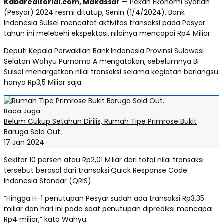
Kabareditorial.com, Makassar —
Pekan Ekonomi Syariah
(Pesyar) 2024 resmi ditutup, Senin (1/4/2024). Bank
Indonesia Sulsel mencatat aktivitas transaksi pada Pesyar
tahun ini melebehi ekspektasi, nilainya mencapai Rp4 Miliar.
Deputi Kepala Perwakilan Bank Indonesia Provinsi Sulawesi
Selatan Wahyu Purnama A mengatakan, sebelumnya BI
Sulsel menargetkan nilai transaksi selama kegiatan berlangsu
hanya Rp3,5 Miliar saja.
Baca Juga
Belum Cukup Setahun Dirilis, Rumah Tipe Primrose Bukit
Baruga Sold Out
17 Jan 2024
Sekitar 10 persen atau Rp2,01 Miliar dari total nilai transaksi
tersebut berasal dari transaksi Quick Response Code
Indonesia Standar (QRIS).
“Hingga H-1 penutupan Pesyar sudah ada transaksi Rp3,35
miliar dan hari ini pada saat penutupan diprediksi mencapai
Rp4 miliar,” kata Wahyu.