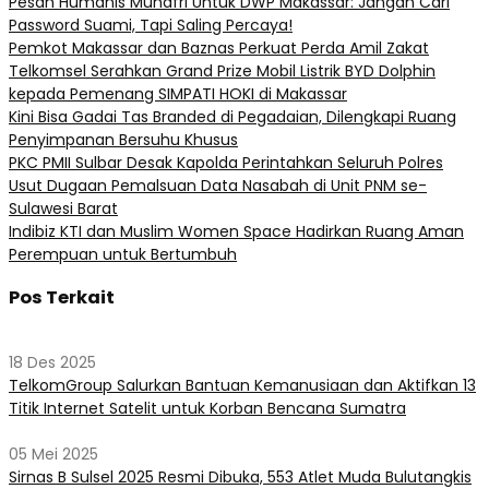
Pesan Humanis Munafri Untuk DWP Makassar: Jangan Cari
Password Suami, Tapi Saling Percaya!
Pemkot Makassar dan Baznas Perkuat Perda Amil Zakat
Telkomsel Serahkan Grand Prize Mobil Listrik BYD Dolphin
kepada Pemenang SIMPATI HOKI di Makassar
Kini Bisa Gadai Tas Branded di Pegadaian, Dilengkapi Ruang
Penyimpanan Bersuhu Khusus
PKC PMII Sulbar Desak Kapolda Perintahkan Seluruh Polres
Usut Dugaan Pemalsuan Data Nasabah di Unit PNM se-
Sulawesi Barat
Indibiz KTI dan Muslim Women Space Hadirkan Ruang Aman
Perempuan untuk Bertumbuh
Pos Terkait
18 Des 2025
TelkomGroup Salurkan Bantuan Kemanusiaan dan Aktifkan 13
Titik Internet Satelit untuk Korban Bencana Sumatra
05 Mei 2025
Sirnas B Sulsel 2025 Resmi Dibuka, 553 Atlet Muda Bulutangkis