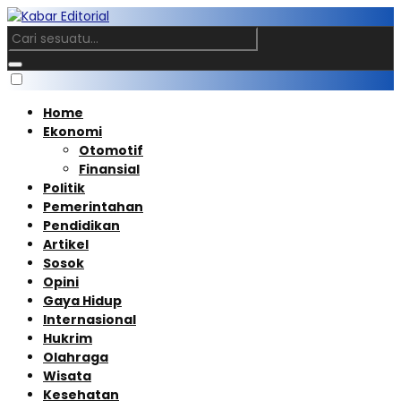
Home
Ekonomi
Otomotif
Finansial
Politik
Pemerintahan
Pendidikan
Artikel
Sosok
Opini
Gaya Hidup
Internasional
Hukrim
Olahraga
Wisata
Kesehatan