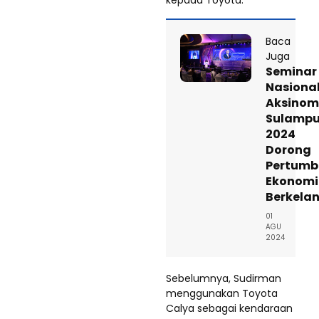
Baca
Juga
Seminar
Nasiona
Aksinom
Sulamp
2024
Dorong
Pertum
Ekonomi
Berkela
01
AGU
2024
Sebelumnya, Sudirman
menggunakan Toyota
Calya sebagai kendaraan