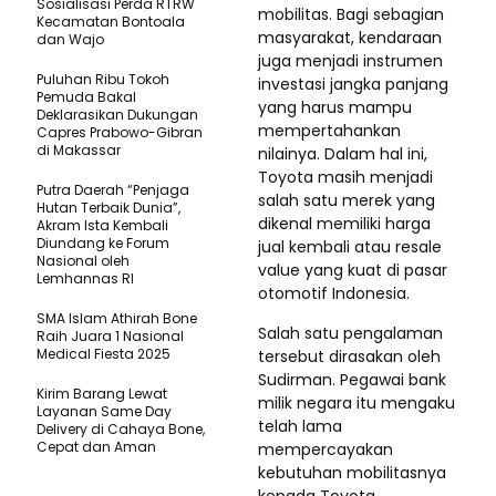
Sosialisasi Perda RTRW
mobilitas. Bagi sebagian
Kecamatan Bontoala
masyarakat, kendaraan
dan Wajo
juga menjadi instrumen
Puluhan Ribu Tokoh
investasi jangka panjang
Pemuda Bakal
yang harus mampu
Deklarasikan Dukungan
mempertahankan
Capres Prabowo-Gibran
di Makassar
nilainya. Dalam hal ini,
Toyota masih menjadi
Putra Daerah “Penjaga
salah satu merek yang
Hutan Terbaik Dunia”,
dikenal memiliki harga
Akram Ista Kembali
Diundang ke Forum
jual kembali atau resale
Nasional oleh
value yang kuat di pasar
Lemhannas RI
otomotif Indonesia.
SMA Islam Athirah Bone
Salah satu pengalaman
Raih Juara 1 Nasional
Medical Fiesta 2025
tersebut dirasakan oleh
Sudirman. Pegawai bank
Kirim Barang Lewat
milik negara itu mengaku
Layanan Same Day
telah lama
Delivery di Cahaya Bone,
Cepat dan Aman
mempercayakan
kebutuhan mobilitasnya
kepada Toyota.