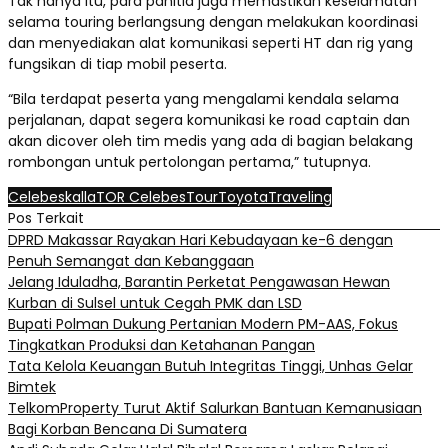
Tak hanya itu, para panitia juga memastikan keselamatan
selama touring berlangsung dengan melakukan koordinasi
dan menyediakan alat komunikasi seperti HT dan rig yang
fungsikan di tiap mobil peserta.
“Bila terdapat peserta yang mengalami kendala selama
perjalanan, dapat segera komunikasi ke road captain dan
akan dicover oleh tim medis yang ada di bagian belakang
rombongan untuk pertolongan pertama,” tutupnya.
Celebes
kalla
TOR Celebes
Tour
Toyota
Traveling
Pos Terkait
DPRD Makassar Rayakan Hari Kebudayaan ke-6 dengan
Penuh Semangat dan Kebanggaan
Jelang Iduladha, Barantin Perketat Pengawasan Hewan
Kurban di Sulsel untuk Cegah PMK dan LSD
Bupati Polman Dukung Pertanian Modern PM-AAS, Fokus
Tingkatkan Produksi dan Ketahanan Pangan
Tata Kelola Keuangan Butuh Integritas Tinggi, Unhas Gelar
Bimtek
TelkomProperty Turut Aktif Salurkan Bantuan Kemanusiaan
Bagi Korban Bencana Di Sumatera