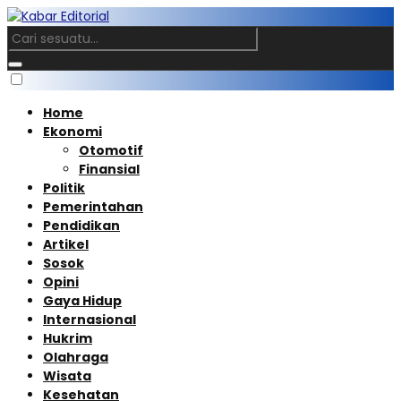
Home
Ekonomi
Otomotif
Finansial
Politik
Pemerintahan
Pendidikan
Artikel
Sosok
Opini
Gaya Hidup
Internasional
Hukrim
Olahraga
Wisata
Kesehatan