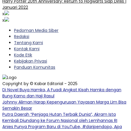
Harry Potter 20th Anniversary: Return to Hogwarts Siap Dirilis 1
Januari 2022
x
x
Pedoman Media Siber
Redaksi
Tentang Kami
Kontak Kami
Kode Etik
Kebijakan Privasi
Panduan Komunitas
Copyright by © Kabar Editorial - 2025
Di Novel Buya Hamka, A Fuadi Angkat Kisah Hamka dengan
Bung Karno dan Haji Rasul
Johnny Aliman Harap Kepengurusan Yayasan Marga Lim Bisa
Semakin Besar
Putra Daerah “Penjaga Hutan Terbaik Dunia”, Akram Ista
Kembali Diundang ke Forum Nasional oleh Lemhannas RI
Anies Punya Program Baru di YouTube, #daripendopo, Apa