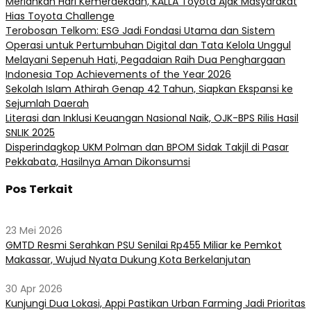
Meriahkan Hari Kemerdekaan, KALLA Toyota Ajak Masyarakat
Hias Toyota Challenge
Terobosan Telkom: ESG Jadi Fondasi Utama dan Sistem
Operasi untuk Pertumbuhan Digital dan Tata Kelola Unggul
Melayani Sepenuh Hati, Pegadaian Raih Dua Penghargaan
Indonesia Top Achievements of the Year 2026
Sekolah Islam Athirah Genap 42 Tahun, Siapkan Ekspansi ke
Sejumlah Daerah
Literasi dan Inklusi Keuangan Nasional Naik, OJK-BPS Rilis Hasil
SNLIK 2025
Disperindagkop UKM Polman dan BPOM Sidak Takjil di Pasar
Pekkabata, Hasilnya Aman Dikonsumsi
Pos Terkait
23 Mei 2026
GMTD Resmi Serahkan PSU Senilai Rp455 Miliar ke Pemkot
Makassar, Wujud Nyata Dukung Kota Berkelanjutan
30 Apr 2026
Kunjungi Dua Lokasi, Appi Pastikan Urban Farming Jadi Prioritas