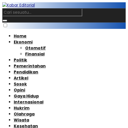
Home
Ekonomi
Otomotif
Finansial
Politik
Pemerintahan
Pendidikan
Artikel
Sosok
Opini
Gaya Hidup
Internasional
Hukrim
Olahraga
Wisata
Kesehatan