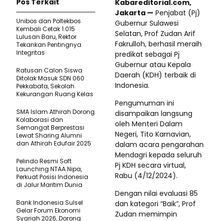
Pos Terkait
Kabareditorial.com,
Jakarta —
Penjabat (Pj)
Unibos dan Poltekbos
Gubernur Sulawesi
Kembali Cetak 1.015
Selatan, Prof Zudan Arif
Lulusan Baru, Rektor
Fakrulloh, berhasil meraih
Tekankan Pentingnya
Integritas
predikat sebagai Pj
Gubernur atau Kepala
Ratusan Calon Siswa
Daerah (KDH) terbaik di
Ditolak Masuk SDN 060
Indonesia.
Pekkabata, Sekolah
Kekurangan Ruang Kelas
Pengumuman ini
SMA Islam Athirah Dorong
disampaikan langsung
Kolaborasi dan
oleh Menteri Dalam
Semangat Berprestasi
Negeri, Tito Karnavian,
Lewat Sharing Alumni
dan Athirah Edufair 2025
dalam acara pengarahan
Mendagri kepada seluruh
Pelindo Resmi Soft
Pj KDH secara virtual,
Launching NTAA Nipa,
Rabu (4/12/2024).
Perkuat Posisi Indonesia
di Jalur Maritim Dunia
Dengan nilai evaluasi 85
Bank Indonesia Sulsel
dan kategori “Baik”, Prof
Gelar Forum Ekonomi
Zudan memimpin
Syariah 2026, Dorong