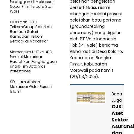
pelatihan pengelasan
Pelanggan di Makassar
Nobar Film Terbaru Star
bersertifikasi, resmi
Wars
dibangun melalui prosesi
peletakan batu pertama
CDIO dan CITO
(groundbreaking
TelkomGroup Salurkan
Bantuan Safari
ceremony) yang digelar
Ramadan Telkom
oleh PT Vale Indonesia
Berbagi di Makassar
Tbk (PT Vale) bersama
Alkhairaat di Desa Kolono,
Momentum HUT ke-418,
Pemkot Makassar
Kecamatan Bungku
Hadiahkan Penghargaan
Timur, Kabupaten
untuk Tim Jatanras
Morowali pada Kamis
Polrestabes
(20/03/2025).
SD Islam Athirah
Makassar Gelar Porseni
Islami
Baca
Juga
OJK:
Aset
Sektor
Asurans
dan