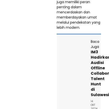
juga memiliki peran
penting dalam
mencerdaskan dan
memberdayakan umat
melalui pendekatan yang
lebih modern.
Baca
Juga
IM3
Hadirka
Audisi
Offline
Collabo
Talent
Hunt
di
Sulawes
14
OKT
2024