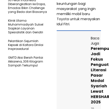
30 Pelari Indonesia
keuntungan bagi
Diberangkatkan ke Eropa,
Emados Bikin Challenge
masyarakat yang ingin
yang Beda dari Biasanya
memiliki mobil baru
Toyota untuk merayakan
Klinik Utama
Idul Fitri.
Muhammadiyah Sulsel
Siapkan Layanan
Spesialistik dan Geriatri
Baca
Pelantikan Sejumlah
Juga
Kepsek di Kaltara Dinilai
Peremp
Insprosedural
Jadi
GMTD Aksi Bersih Pantai
Fokus
Akkarena, 306 Kilogram
Pengua
Sampah Terkumpul
Literasi
Pasar
Modal
Syariah
Lewat
HERSHA
2025
25