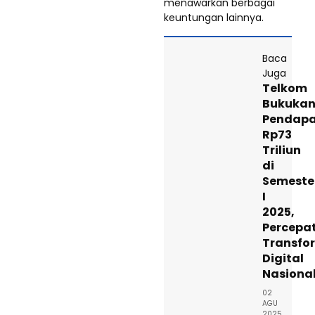
menawarkan berbagai
keuntungan lainnya.
Baca
Juga
Telkom
Bukuka
Pendap
Rp73
Triliun
di
Semeste
I
2025,
Percepa
Transfo
Digital
Nasiona
02
AGU
2025