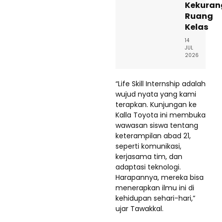
Kekuran
Ruang
Kelas
14
JUL
2026
“Life Skill Internship adalah
wujud nyata yang kami
terapkan. Kunjungan ke
Kalla Toyota ini membuka
wawasan siswa tentang
keterampilan abad 21,
seperti komunikasi,
kerjasama tim, dan
adaptasi teknologi.
Harapannya, mereka bisa
menerapkan ilmu ini di
kehidupan sehari-hari,”
ujar Tawakkal.