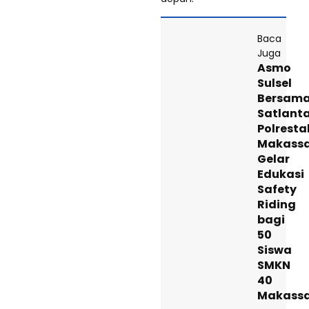
Baca
Juga
Asmo
Sulsel
Bersam
Satlant
Polresta
Makass
Gelar
Edukasi
Safety
Riding
bagi
50
Siswa
SMKN
40
Makass