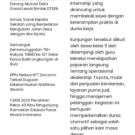
Internship yang
Dorong Akurasi Data
Sosial Lewat Bimtek DTSEN
dirancang untuk
membekali siswa dengan
Ismail, Sosok Kepala
keterampilan praktis di
Sekolah yang Berdedikasi
dunia kerja.
Mengubah Jalan Desa
dengan Aksi Nyata
Kunjungan tersebut diikuti
Semangat
oleh siswa kelas 11 dan
Kemanunggalan TNI–
didampingi oleh guru.
Rakyat, TMMD ke-127 Gelar
Mereka mendapatkan
Karya Bakti Lingkungan di
Bulo
paparan langsung
tentang operasional
KPPU Periksa NTT Docomo
dealership Toyota, mulai
Terkait Dugaan
dari penjualan kendaraan,
Keterlambatan Notifikasi
Akuisisi
layanan purna jual,
hingga manajemen
CMSE 2024 Pecahkan
pelanggan. Kegiatan ini
Rekor, 43 Ribu Pengunjung
bertujuan
Ramaikan Edukasi Pasar
Modal Indonesia
memperkenalkan dunia
otomotif sebagai salah
satu pilihan karir masa
depan.