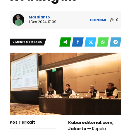
Mardianto
0
EKONOMI
1 Des 2024 17:09
2 MENIT MEMBACA
Pos Terkait
Kabareditorial.com,
Jakarta —
Kepala