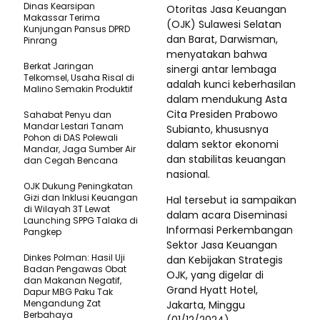
Dinas Kearsipan
Otoritas Jasa Keuangan
Makassar Terima
(OJK) Sulawesi Selatan
Kunjungan Pansus DPRD
dan Barat, Darwisman,
Pinrang
menyatakan bahwa
Berkat Jaringan
sinergi antar lembaga
Telkomsel, Usaha Risal di
adalah kunci keberhasilan
Malino Semakin Produktif
dalam mendukung Asta
Cita Presiden Prabowo
Sahabat Penyu dan
Mandar Lestari Tanam
Subianto, khususnya
Pohon di DAS Polewali
dalam sektor ekonomi
Mandar, Jaga Sumber Air
dan stabilitas keuangan
dan Cegah Bencana
nasional.
OJK Dukung Peningkatan
Gizi dan Inklusi Keuangan
Hal tersebut ia sampaikan
di Wilayah 3T Lewat
dalam acara Diseminasi
Launching SPPG Talaka di
Informasi Perkembangan
Pangkep
Sektor Jasa Keuangan
Dinkes Polman: Hasil Uji
dan Kebijakan Strategis
Badan Pengawas Obat
OJK, yang digelar di
dan Makanan Negatif,
Grand Hyatt Hotel,
Dapur MBG Paku Tak
Mengandung Zat
Jakarta, Minggu
Berbahaya