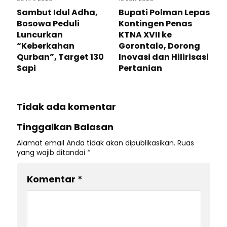
Sambut Idul Adha,
Bupati Polman Lepas
Bosowa Peduli
Kontingen Penas
Luncurkan
KTNA XVII ke
“Keberkahan
Gorontalo, Dorong
Qurban”, Target 130
Inovasi dan Hilirisasi
Sapi
Pertanian
Tidak ada komentar
Tinggalkan Balasan
Alamat email Anda tidak akan dipublikasikan.
Ruas
yang wajib ditandai
*
Komentar
*