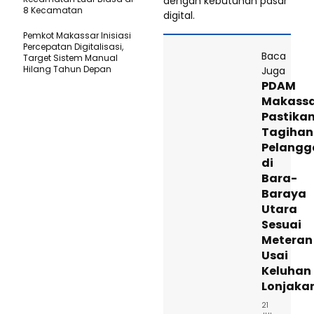
dengan kebutuhan pasar
8 Kecamatan
digital.
Pemkot Makassar Inisiasi
Percepatan Digitalisasi,
Baca
Target Sistem Manual
Hilang Tahun Depan
Juga
PDAM
Makass
Pastika
Tagihan
Pelangg
di
Bara-
Baraya
Utara
Sesuai
Meteran
Usai
Keluhan
Lonjaka
21