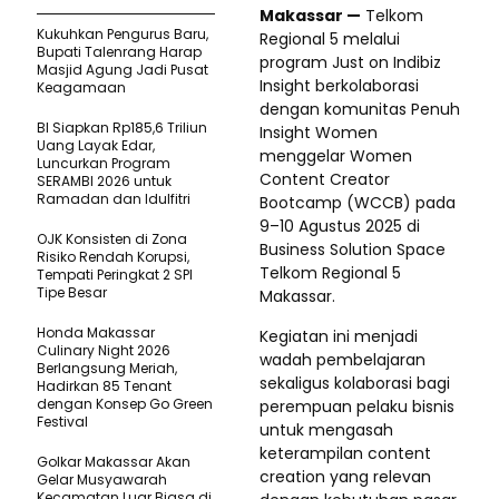
Makassar —
Telkom
Kukuhkan Pengurus Baru,
Regional 5 melalui
Bupati Talenrang Harap
program Just on Indibiz
Masjid Agung Jadi Pusat
Insight berkolaborasi
Keagamaan
dengan komunitas Penuh
BI Siapkan Rp185,6 Triliun
Insight Women
Uang Layak Edar,
menggelar Women
Luncurkan Program
Content Creator
SERAMBI 2026 untuk
Ramadan dan Idulfitri
Bootcamp (WCCB) pada
9–10 Agustus 2025 di
OJK Konsisten di Zona
Business Solution Space
Risiko Rendah Korupsi,
Telkom Regional 5
Tempati Peringkat 2 SPI
Tipe Besar
Makassar.
Honda Makassar
Kegiatan ini menjadi
Culinary Night 2026
wadah pembelajaran
Berlangsung Meriah,
sekaligus kolaborasi bagi
Hadirkan 85 Tenant
dengan Konsep Go Green
perempuan pelaku bisnis
Festival
untuk mengasah
keterampilan content
Golkar Makassar Akan
creation yang relevan
Gelar Musyawarah
Kecamatan Luar Biasa di