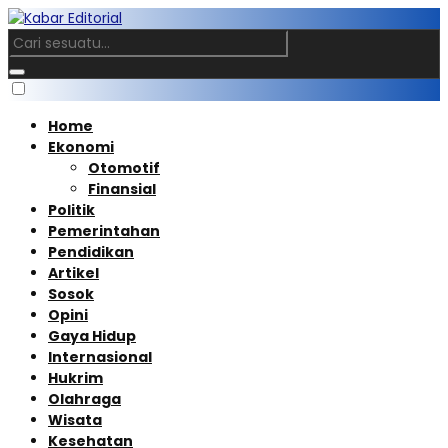
Home
Ekonomi
Otomotif
Finansial
Politik
Pemerintahan
Pendidikan
Artikel
Sosok
Opini
Gaya Hidup
Internasional
Hukrim
Olahraga
Wisata
Kesehatan