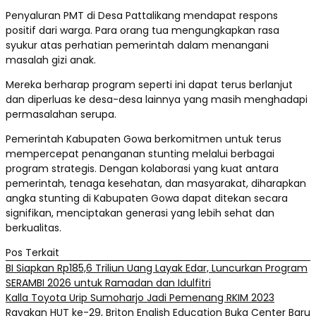
Penyaluran PMT di Desa Pattalikang mendapat respons
positif dari warga. Para orang tua mengungkapkan rasa
syukur atas perhatian pemerintah dalam menangani
masalah gizi anak.
Mereka berharap program seperti ini dapat terus berlanjut
dan diperluas ke desa-desa lainnya yang masih menghadapi
permasalahan serupa.
Pemerintah Kabupaten Gowa berkomitmen untuk terus
mempercepat penanganan stunting melalui berbagai
program strategis. Dengan kolaborasi yang kuat antara
pemerintah, tenaga kesehatan, dan masyarakat, diharapkan
angka stunting di Kabupaten Gowa dapat ditekan secara
signifikan, menciptakan generasi yang lebih sehat dan
berkualitas.
Pos Terkait
BI Siapkan Rp185,6 Triliun Uang Layak Edar, Luncurkan Program
SERAMBI 2026 untuk Ramadan dan Idulfitri
Kalla Toyota Urip Sumoharjo Jadi Pemenang RKIM 2023
Rayakan HUT ke-29, Briton English Education Buka Center Baru