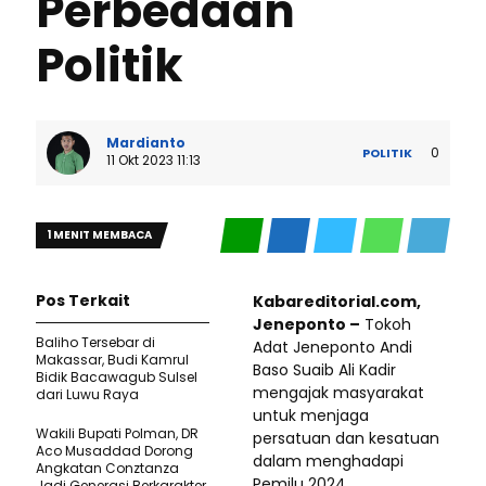
Perbedaan
Politik
Mardianto
0
POLITIK
11 Okt 2023 11:13
1 MENIT MEMBACA
Pos Terkait
Kabareditorial.com,
Jeneponto –
Tokoh
Baliho Tersebar di
Adat Jeneponto Andi
Makassar, Budi Kamrul
Baso Suaib Ali Kadir
Bidik Bacawagub Sulsel
mengajak masyarakat
dari Luwu Raya
untuk menjaga
Wakili Bupati Polman, DR
persatuan dan kesatuan
Aco Musaddad Dorong
dalam menghadapi
Angkatan Conztanza
Pemilu 2024.
Jadi Generasi Berkarakter