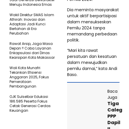
Menuju Indonesia Emas
Dia meminta masyarakat
Wakil Direktur SMAS Islam
untuk aktif berpartisipasi
Athirah: Inovasi dan
dalam mensukseskan
Adaptasi Jadi Kunci
Pemilu 2024 tanpa
Bertahan di Era
Perubahan
memandang perbedaan
politik.
Rawat Arsip, Jaga Masa
Depan !! Coba Layanan
“Mari kita rawat
Enkapsulasi dari Dinas
persatuan dan kesatuan
Kearsipan Kota Makassar
dalam mewujudkan
Wali Kota Munafri
pemilu damai,” kata Andi
Tekankan Efisiensi
Baso.
Anggaran 2025, Fokus
Pemerataan
Pembangunan
Baca
OJK Sulselbar Edukasi
Juga
186.585 Peserta Fokus
Tiga
Cetak Generasi Cerdas
Caleg
Keuangan
PPP
Dapil
II