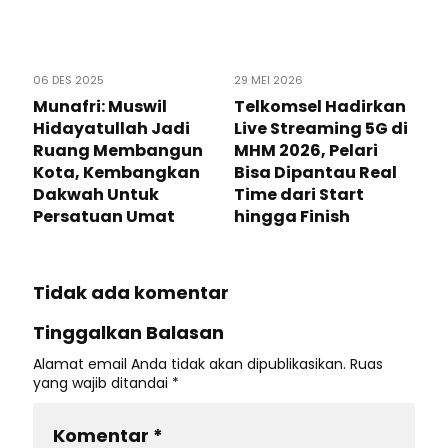
06 DES 2025
29 MEI 2026
Munafri: Muswil
Telkomsel Hadirkan
Hidayatullah Jadi
Live Streaming 5G di
Ruang Membangun
MHM 2026, Pelari
Kota, Kembangkan
Bisa Dipantau Real
Dakwah Untuk
Time dari Start
Persatuan Umat
hingga Finish
Tidak ada komentar
Tinggalkan Balasan
Alamat email Anda tidak akan dipublikasikan.
Ruas
yang wajib ditandai
*
Komentar
*