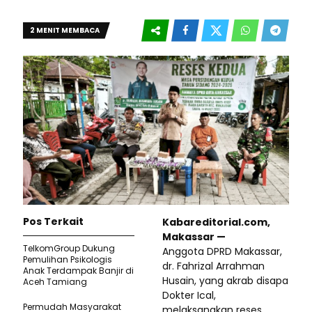
2 MENIT MEMBACA
Pos Terkait
Kabareditorial.com,
Makassar —
TelkomGroup Dukung
Anggota DPRD Makassar,
Pemulihan Psikologis
dr. Fahrizal Arrahman
Anak Terdampak Banjir di
Husain, yang akrab disapa
Aceh Tamiang
Dokter Ical,
Permudah Masyarakat
melaksanakan reses