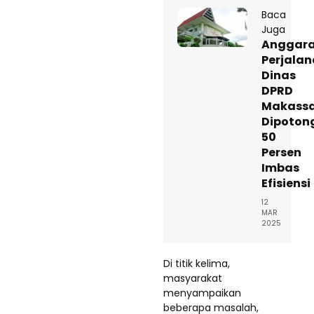
Baca
Juga
Anggar
Perjala
Dinas
DPRD
Makass
Dipoton
50
Persen
Imbas
Efisiensi
12
MAR
2025
Di titik kelima,
masyarakat
menyampaikan
beberapa masalah,