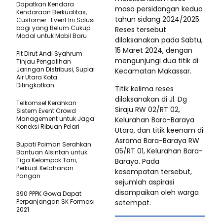
Dapatkan Kendara
masa persidangan kedua
Kendaraan Berkualitas,
tahun sidang 2024/2025.
Customer : Event Ini Solusi
bagi yang Belum Cukup
Reses tersebut
Modal untuk Mobil Baru
dilaksanakan pada Sabtu,
15 Maret 2024, dengan
Plt Dirut Andi Syahrum
mengunjungi dua titik di
Tinjau Pengalihan
Jaringan Distribusi, Suplai
Kecamatan Makassar.
Air Utara Kota
Ditingkatkan
Titik kelima reses
dilaksanakan di Jl. Dg
Telkomsel Kerahkan
Siraju RW 02/RT 02,
Sistem Event Crowd
Management untuk Jaga
Kelurahan Bara-Baraya
Koneksi Ribuan Pelari
Utara, dan titik keenam di
Asrama Bara-Baraya RW
Bupati Polman Serahkan
05/RT 01, Kelurahan Bara-
Bantuan Alsintan untuk
Tiga Kelompok Tani,
Baraya. Pada
Perkuat Ketahanan
kesempatan tersebut,
Pangan
sejumlah aspirasi
disampaikan oleh warga
390 PPPK Gowa Dapat
Perpanjangan SK Formasi
setempat.
2021