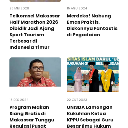
28 MEI 2026
15 AGU 2024
Telkomsel Makassar
Merdeka! Nabung
Half Marathon 2026
Emas Praktis,
Dibidik Jadi Ajang
Diskonnya Fantastis
Sport Tourism
di Pegadaian
Terbesar di
Indonesia Timur
15 DES 2024
22 OKT 2023
Program Makan
UNISDA Lamongan
Siang Gratis di
Kukuhlan Ketua
Makassar Tunggu
KPPU Sebagai Guru
Regulasi Pusat
Besar Ilmu Hukum