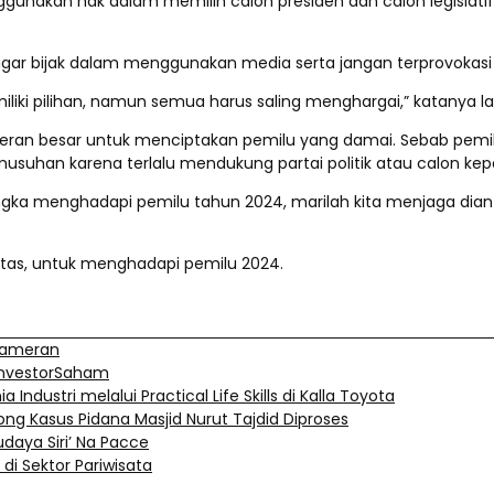
enggunakan hak dalam memilih calon presiden dan calon legisla
agar bijak dalam menggunakan media serta jangan terprovoka
liki pilihan, namun semua harus saling menghargai,” katanya la
ran besar untuk menciptakan pemilu yang damai. Sebab pemilu
usuhan karena terlalu mendukung partai politik atau calon kepa
 menghadapi pemilu tahun 2024, marilah kita menjaga diantara
titas, untuk menghadapi pemilu 2024.
 Pameran
uInvestorSaham
Industri melalui Practical Life Skills di Kalla Toyota
ng Kasus Pidana Masjid Nurut Tajdid Diproses
aya Siri’ Na Pacce
i Sektor Pariwisata