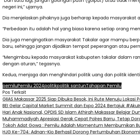
“Dan satu lagi, jangan golongan putih (golput) atau tidak m
negeri ini,” ujarnya.
Dia menjelaskan pihaknya juga berharap kepada masyarakat 
“Perbedaan itu adalah hal yang biasa karena setiap orang memi
Dia juga mengingatkan masyarakat Takalar agar mampu berpe
baru, sehingga jangan dijadikan tempat peperangan atau perm
“Mengimbau kepada masyarakat kabupaten takalar dalam rangka
dengan aturan,” tegasnya.
Kedua, menjaga dan menghindari politik uang dan politik iden
pemilu
Pemilu 2024
politik
politik santun
Tahapan Pemilu
Pos Terkait
GIIAS Makassar 2025 Siap Dibuka Besok, Ini Rute Menuju Lokasi
BEI Gelar Capital Market Summit dan Expo 2024 Bertajuk #Ak
Hari Anak Nasional, OPDIS SD Islam Athirah Makassar Belajar Dunia 
Muhammadiyah Apresiasi Gerak Cepat Polres Barru, Tetap Doro
Tokoh Adat Gowa : Pemilu Adalah Momentum Membumikan Bud
HJG Ke-704: Adnan-Kio Berhasil Dorong Pertumbuhan Ekonomi d