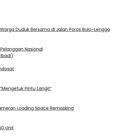
n Warga Duduk Bersama di Jalan Poros Bulo–Lenggo
 Pelanggan Nasional
ndosat
“Mengetuk Pintu Langit”
i Pameran Loading Space Remasking
50 Unit