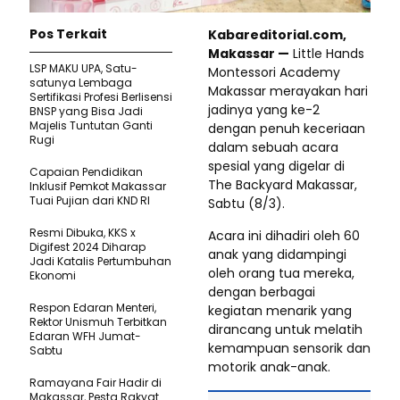
Pos Terkait
Kabareditorial.com,
Makassar —
Little Hands
LSP MAKU UPA, Satu-
Montessori Academy
satunya Lembaga
Makassar merayakan hari
Sertifikasi Profesi Berlisensi
jadinya yang ke-2
BNSP yang Bisa Jadi
Majelis Tuntutan Ganti
dengan penuh keceriaan
Rugi
dalam sebuah acara
spesial yang digelar di
Capaian Pendidikan
The Backyard Makassar,
Inklusif Pemkot Makassar
Tuai Pujian dari KND RI
Sabtu (8/3).
Resmi Dibuka, KKS x
Acara ini dihadiri oleh 60
Digifest 2024 Diharap
anak yang didampingi
Jadi Katalis Pertumbuhan
oleh orang tua mereka,
Ekonomi
dengan berbagai
Respon Edaran Menteri,
kegiatan menarik yang
Rektor Unismuh Terbitkan
dirancang untuk melatih
Edaran WFH Jumat-
kemampuan sensorik dan
Sabtu
motorik anak-anak.
Ramayana Fair Hadir di
Makassar, Pesta Rakyat