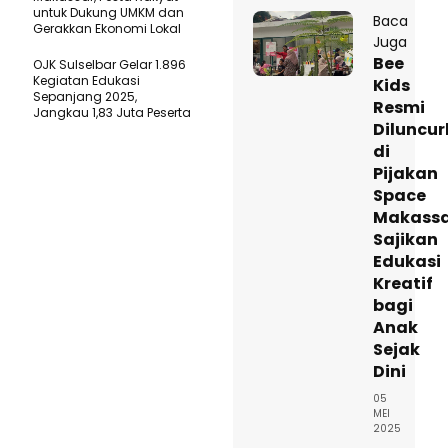
untuk Dukung UMKM dan
Baca
Gerakkan Ekonomi Lokal
Juga
Bee
OJK Sulselbar Gelar 1.896
Kegiatan Edukasi
Kids
Sepanjang 2025,
Resmi
Jangkau 1,83 Juta Peserta
Diluncu
di
Pijakan
Space
Makassa
Sajikan
Edukasi
Kreatif
bagi
Anak
Sejak
Dini
05
MEI
2025