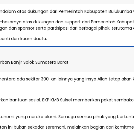
endalam atas dukungan dari Pemerintah Kabupaten Bulukumba y
r-besarnya atas dukungan dan support dari Pemerintah Kabup
gan dan sponsor serta partisipasi dari berbagai pihak, teruta
 panti dan kaum duafa.
rban Banjir Solok Sumatera Barat
sementara ada sekitar 300-an lainnya yang insya Allah tetap ak
lurkan bantuan sosial. BKP KMB Sulsel memberikan paket semb
 ekonomi yang mereka alami. Semoga semua pihak yang berkontr
atan ini bukan sekadar seremoni, melainkan bagian dari komit