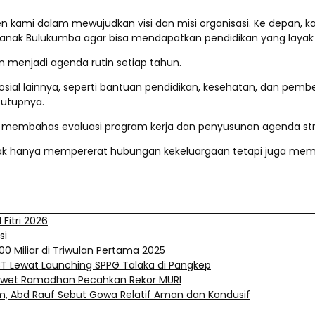
n kami dalam mewujudkan visi dan misi organisasi. Ke depan, ka
nak Bulukumba agar bisa mendapatkan pendidikan yang layak hin
n menjadi agenda rutin setiap tahun.
ial lainnya, seperti bantuan pendidikan, kesehatan, dan pem
tutupnya.
ga membahas evaluasi program kerja dan penyusunan agenda str
 tidak hanya mempererat hubungan kekeluargaan tetapi juga 
Fitri 2026
si
 Miliar di Triwulan Pertama 2025
3T Lewat Launching SPPG Talaka di Pangkep
 – Iwet Ramadhan Pecahkan Rekor MURI
m, Abd Rauf Sebut Gowa Relatif Aman dan Kondusif