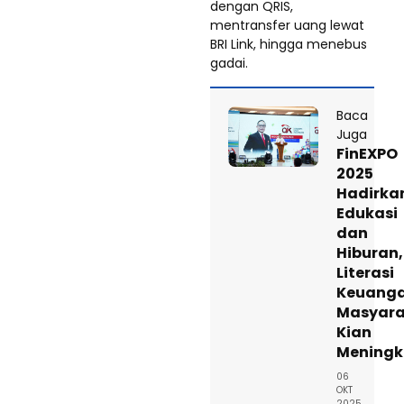
dengan QRIS,
mentransfer uang lewat
BRI Link, hingga menebus
gadai.
Baca
Juga
FinEXPO
2025
Hadirka
Edukasi
dan
Hiburan,
Literasi
Keuang
Masyara
Kian
Meningk
06
OKT
2025