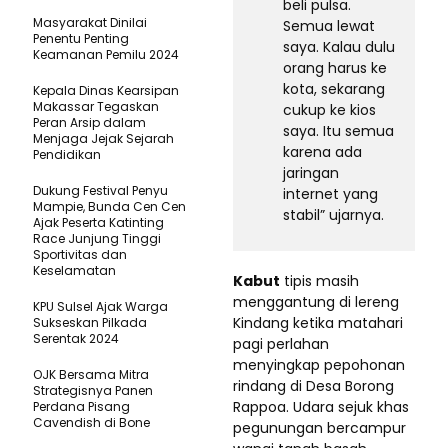
beli pulsa.
Masyarakat Dinilai
Semua lewat
Penentu Penting
saya. Kalau dulu
Keamanan Pemilu 2024
orang harus ke
kota, sekarang
Kepala Dinas Kearsipan
Makassar Tegaskan
cukup ke kios
Peran Arsip dalam
saya. Itu semua
Menjaga Jejak Sejarah
karena ada
Pendidikan
jaringan
Dukung Festival Penyu
internet yang
Mampie, Bunda Cen Cen
stabil” ujarnya.
Ajak Peserta Katinting
Race Junjung Tinggi
Sportivitas dan
Keselamatan
Kabut
tipis masih
menggantung di lereng
KPU Sulsel Ajak Warga
Kindang ketika matahari
Sukseskan Pilkada
Serentak 2024
pagi perlahan
menyingkap pepohonan
OJK Bersama Mitra
rindang di Desa Borong
Strategisnya Panen
Rappoa. Udara sejuk khas
Perdana Pisang
Cavendish di Bone
pegunungan bercampur