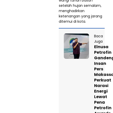
wangi tanah basah
setelah hujan semalam,
menghadirkan
ketenangan yang jarang
ditemui di kota.
Baca
Juga
Elnusa
Petrofin
Ganden
Insan
Pers
Makass
Perkuat
Narasi
Energi
Lewat
Pena
Petrofin