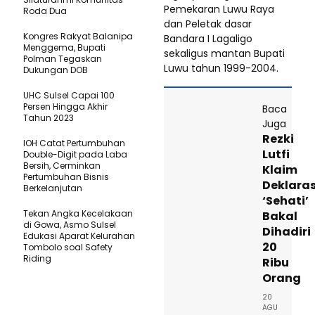
Pemekaran Luwu Raya
Roda Dua
dan Peletak dasar
Kongres Rakyat Balanipa
Bandara I Lagaligo
Menggema, Bupati
sekaligus mantan Bupati
Polman Tegaskan
Luwu tahun 1999-2004.
Dukungan DOB
UHC Sulsel Capai 100
Persen Hingga Akhir
Baca
Tahun 2023
Juga
Rezki
IOH Catat Pertumbuhan
Lutfi
Double-Digit pada Laba
Bersih, Cerminkan
Klaim
Pertumbuhan Bisnis
Deklaras
Berkelanjutan
‘Sehati’
Tekan Angka Kecelakaan
Bakal
di Gowa, Asmo Sulsel
Dihadiri
Edukasi Aparat Kelurahan
20
Tombolo soal Safety
Riding
Ribu
Orang
20
AGU