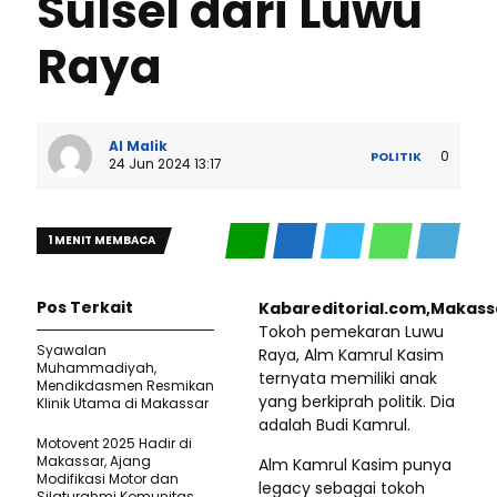
Sulsel dari Luwu
Raya
Al Malik
0
POLITIK
24 Jun 2024 13:17
1 MENIT MEMBACA
Pos Terkait
Kabareditorial.com,Makass
Tokoh pemekaran Luwu
Syawalan
Raya, Alm Kamrul Kasim
Muhammadiyah,
ternyata memiliki anak
Mendikdasmen Resmikan
yang berkiprah politik. Dia
Klinik Utama di Makassar
adalah Budi Kamrul.
Motovent 2025 Hadir di
Makassar, Ajang
Alm Kamrul Kasim punya
Modifikasi Motor dan
legacy sebagai tokoh
Silaturahmi Komunitas