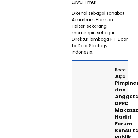
Luwu Timur
Dikenal sebagai sahabat
Almarhum Herman
Heizer, sekarang
memimpin sebagai
Direktur lembaga PT. Door
to Door Strategy
Indonesia.
Baca
Juga
Pimpina
dan
Anggot
DPRD
Makass
Hadiri
Forum
Konsulta
Publik