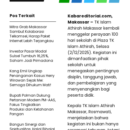
Pos Terkait
Kabareditorial.com,
Makassar –
TK Islam
Mitra Grab Makassar
Athirah Makassar kembali
Sambut Kolaborasi
menggelar perayaan 100
Telkomsel, Harap Paket
hari sekolah di Plaza TK
Internet Lebih Terjangkau
Islam Athirah, Selasa
Investor Pasar Modal
(2/12/2025). Kegiatan ini
Sulsel Tumbuh 16,25%,
dimanfaatkan pihak
Saham Jadi Primadona
sekolah untuk
menegaskan pentingnya
Kang Emil Ungkap
Penanganan Kasus Herry
disiplin, tanggung jawab,
Wirawan Sejak Mei:
dan pembelajaran yang
Semoga Dihukum Mati!
menyenangkan bagi
peserta didik.
Bupati Polman Dukung
Pertanian Modern PM-AAS,
Fokus Tingkatkan
Kepala TK Islam Athirah
Produksi dan Ketahanan
Makassar, Rosmawati,
Pangan
menjelaskan bahwa
kegiatan ini bukan hanya
Bangun Sinergi dan
Spiritualitas, Halal Bihalal
seremoni tahunan, tetapi