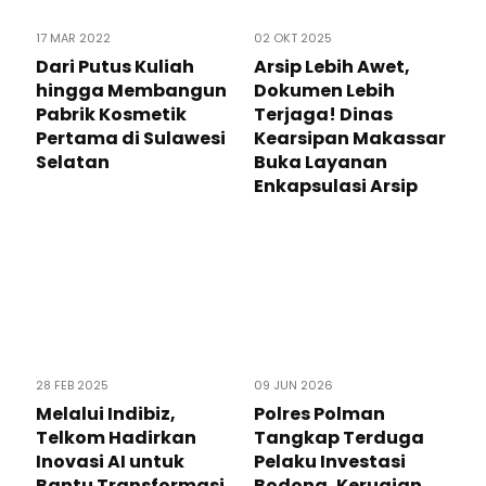
17 MAR 2022
02 OKT 2025
Dari Putus Kuliah
Arsip Lebih Awet,
hingga Membangun
Dokumen Lebih
Pabrik Kosmetik
Terjaga! Dinas
Pertama di Sulawesi
Kearsipan Makassar
Selatan
Buka Layanan
Enkapsulasi Arsip
28 FEB 2025
09 JUN 2026
Melalui Indibiz,
Polres Polman
Telkom Hadirkan
Tangkap Terduga
Inovasi AI untuk
Pelaku Investasi
Bantu Transformasi
Bodong, Kerugian