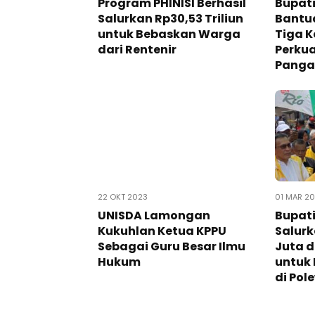
Program PHINISI Berhasil
Bupat
Salurkan Rp30,53 Triliun
Bantua
untuk Bebaskan Warga
Tiga K
dari Rentenir
Perku
Panga
22 OKT 2023
01 MAR 2
UNISDA Lamongan
Bupat
Kukuhlan Ketua KPPU
Salur
Sebagai Guru Besar Ilmu
Juta d
Hukum
untuk
di Pol