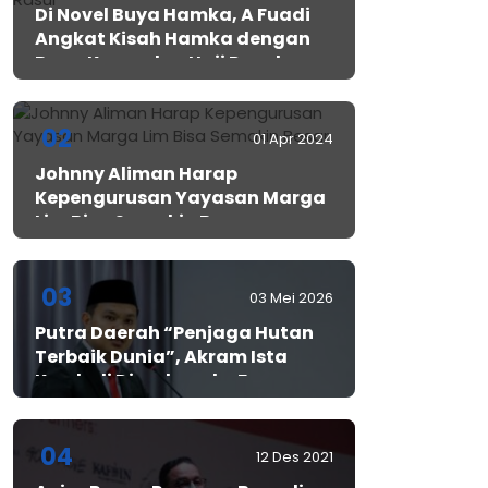
Di Novel Buya Hamka, A Fuadi
Angkat Kisah Hamka dengan
Bung Karno dan Haji Rasul
02
01 Apr 2024
Johnny Aliman Harap
Kepengurusan Yayasan Marga
Lim Bisa Semakin Besar
03
03 Mei 2026
Putra Daerah “Penjaga Hutan
Terbaik Dunia”, Akram Ista
Kembali Diundang ke Forum
Nasional oleh Lemhannas RI
04
12 Des 2021