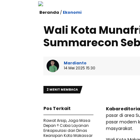
Beranda
/
Ekonomi
Wali Kota Munafr
Summarecon Seb
Mardianto
14 Mei 2025 15:30
2 MENIT MEMBACA
Pos Terkait
Kabareditoria
pasar di area 
Rawat Arsip, Jaga Masa
pasar modern k
Depan !! Coba Layanan
masyarakat.
Enkapsulasi dari Dinas
Kearsipan Kota Makassar
Wali Kota Maka