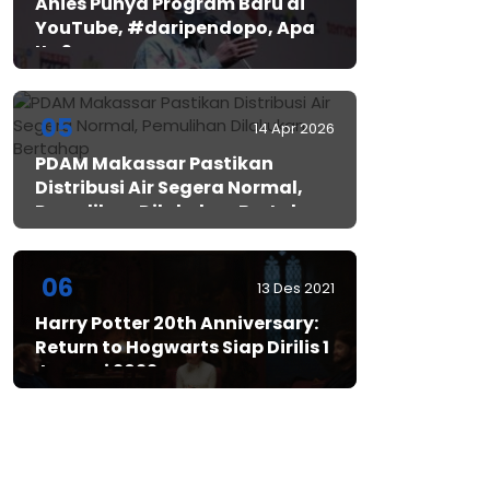
Anies Punya Program Baru di
YouTube, #daripendopo, Apa
Itu?
05
14 Apr 2026
PDAM Makassar Pastikan
Distribusi Air Segera Normal,
Pemulihan Dilakukan Bertahap
06
13 Des 2021
Harry Potter 20th Anniversary:
Return to Hogwarts Siap Dirilis 1
Januari 2022