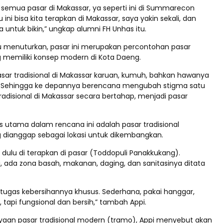
 semua pasar di Makassar, ya seperti ini di Summarecon
ini bisa kita terapkan di Makassar, saya yakin sekali, dan
 untuk bikin,” ungkap alumni FH Unhas itu.
 itu menuturkan, pasar ini merupakan percontohan pasar
g memiliki konsep modern di Kota Daeng.
 pasar tradisional di Makassar karuan, kumuh, bahkan hawanya
. Sehingga ke depannya berencana mengubah stigma satu
radisional di Makassar secara bertahap, menjadi pasar
s utama dalam rencana ini adalah pasar tradisional
g dianggap sebagai lokasi untuk dikembangkan.
 dulu di terapkan di pasar (Toddopuli Panakkukang).
, ada zona basah, makanan, daging, dan sanitasinya ditata
.
tugas kebersihannya khusus. Sederhana, pakai hanggar,
 tapi fungsional dan bersih,” tambah Appi.
yaan pasar tradisional modern (tramo), Appi menyebut akan