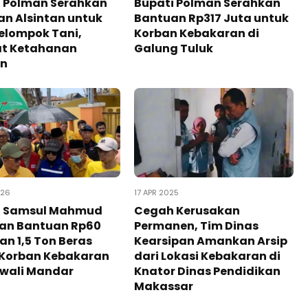
i Polman Serahkan
Bupati Polman Serahkan
n Alsintan untuk
Bantuan Rp317 Juta untuk
elompok Tani,
Korban Kebakaran di
at Ketahanan
Galung Tuluk
n
026
17 APR 2025
i Samsul Mahmud
Cegah Kerusakan
kan Bantuan Rp60
Permanen, Tim Dinas
an 1,5 Ton Beras
Kearsipan Amankan Arsip
 Korban Kebakaran
dari Lokasi Kebakaran di
ewali Mandar
Knator Dinas Pendidikan
Makassar