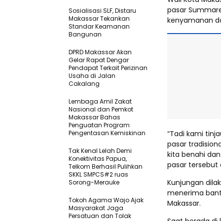
pasar Summare
Sosialisasi SLF, Distaru
Makassar Tekankan
kenyamanan dan
Standar Keamanan
Bangunan
DPRD Makassar Akan
Gelar Rapat Dengar
Pendapat Terkait Perizinan
Usaha di Jalan
Cakalang
Lembaga Amil Zakat
Nasional dan Pemkot
Makassar Bahas
Penguatan Program
Pengentasan Kemiskinan
“Tadi kami tinj
pasar tradision
Tak Kenal Lelah Demi
kita benahi dan
Konektivitas Papua,
pasar tersebut 
Telkom Berhasil Pulihkan
SKKL SMPCS#2 ruas
Kunjungan dilak
Sorong-Merauke
menerima bantu
Tokoh Agama Wajo Ajak
Makassar.
Masyarakat Jaga
Persatuan dan Tolak