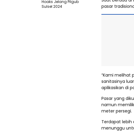
Saat berada di
Hoaks Jelang Pilgub
pasar tradisio
Sulsel 2024
“Kami melihat 
sanitasinya luar
aplikasikan di p
Pasar yang dik
namun memilik
meter persegi.
Terdapat lebih 
menunggu untu