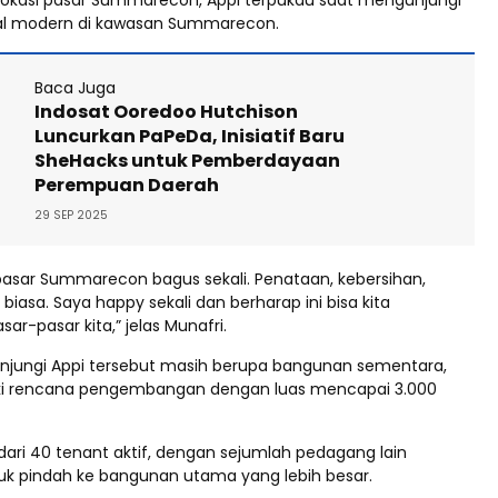
 lokasi pasar Summarecon, Appi terpukau saat mengunjungi
nal modern di kawasan Summarecon.
Baca Juga
Indosat Ooredoo Hutchison
Luncurkan PaPeDa, Inisiatif Baru
SheHacks untuk Pemberdayaan
Perempuan Daerah
29 SEP 2025
pasar Summarecon bagus sekali. Penataan, kebersihan,
 biasa. Saya happy sekali dan berharap ini bisa kita
asar-pasar kita,” jelas Munafri.
unjungi Appi tersebut masih berupa bangunan sementara,
i rencana pengembangan dengan luas mencapai 3.000
dari 40 tenant aktif, dengan sejumlah pedagang lain
k pindah ke bangunan utama yang lebih besar.