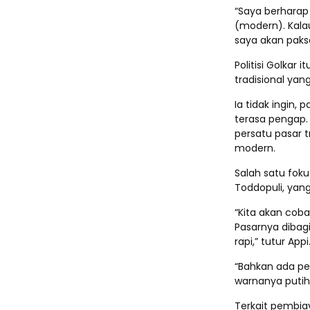
“Saya berharap
(modern). Kalau 
saya akan paksa
Politisi Golkar
tradisional yan
Ia tidak ingin,
terasa pengap
persatu pasar t
modern.
Salah satu foku
Toddopuli, yan
“Kita akan coba
Pasarnya dibagi
rapi,” tutur Appi
“Bahkan ada pe
warnanya putih,
Terkait pembia