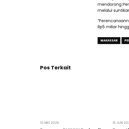
mendorong Peru
melalui suntika
“Perencanaann
Rp5 miliar hingg
MAKASSAR
PE
Pos Terkait
10 MEI 2025
15 JUN 20