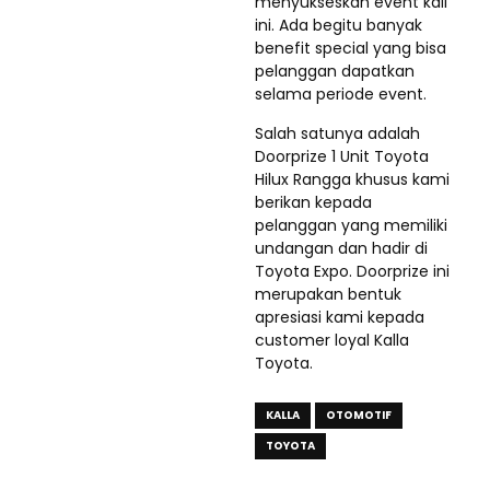
menyukseskan event kali
ini. Ada begitu banyak
benefit special yang bisa
pelanggan dapatkan
selama periode event.
Salah satunya adalah
Doorprize 1 Unit Toyota
Hilux Rangga khusus kami
berikan kepada
pelanggan yang memiliki
undangan dan hadir di
Toyota Expo. Doorprize ini
merupakan bentuk
apresiasi kami kepada
customer loyal Kalla
Toyota.
KALLA
OTOMOTIF
TOYOTA