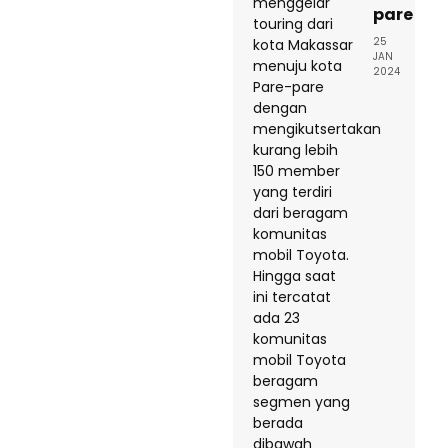
pare
25
JAN
2024