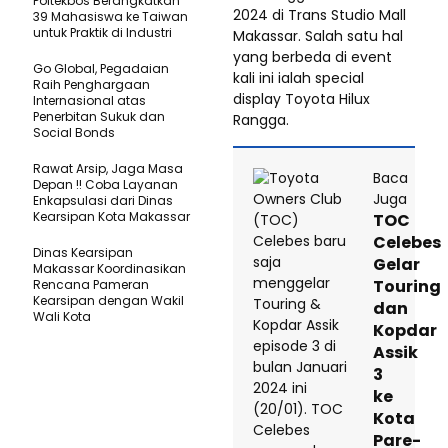
Poltekbos Berangkatkan
2024 di Trans Studio Mall
39 Mahasiswa ke Taiwan
untuk Praktik di Industri
Makassar. Salah satu hal
yang berbeda di event
Go Global, Pegadaian
kali ini ialah special
Raih Penghargaan
display Toyota Hilux
Internasional atas
Penerbitan Sukuk dan
Rangga.
Social Bonds
Rawat Arsip, Jaga Masa
Baca
Depan !! Coba Layanan
Juga
Enkapsulasi dari Dinas
Kearsipan Kota Makassar
TOC
Celebes
Dinas Kearsipan
Gelar
Makassar Koordinasikan
Touring
Rencana Pameran
Kearsipan dengan Wakil
dan
Wali Kota
Kopdar
Assik
3
ke
Kota
Pare-