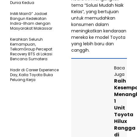
Dunia Kedua
tema “Solusi Mudah Naik
Kelas”, yang bertujuan
IniMi MainG” Jadoel
untuk memudahkan
Bangun Kedekatan
Indira-Ilham dengan
konsumen dalam
Masyarakat Makassar
meningkatkan kendaraan
mereka ke model Toyota
Kerahkan Seluruh
yang lebih baru dan
Kemampuan,
TelkomGroup Percepat
canggih.
Recovery BTS di Lokasi
Bencana Sumatera
Baca
Hadir di Career Experience
Juga
Day, Kalla Toyota Buka
Peluang Kerja
Raih
Kesemp
Menang
1
Unit
Toyota
Hilux
Rangga
di