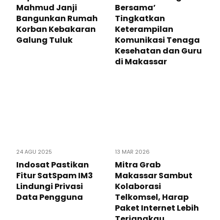
Mahmud Janji
Bersama’
Bangunkan Rumah
Tingkatkan
Korban Kebakaran
Keterampilan
Galung Tuluk
Komunikasi Tenaga
Kesehatan dan Guru
di Makassar
24 AGU 2025
13 MAR 2026
Indosat Pastikan
Mitra Grab
Fitur SatSpam IM3
Makassar Sambut
Lindungi Privasi
Kolaborasi
Data Pengguna
Telkomsel, Harap
Paket Internet Lebih
Terjangkau