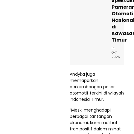
Spektak
Pamera
Otomoti
Nasiona
di
Kawasa
Timur
15
OKT
2025
Andyka juga
memaparkan
perkembangan pasar
otomotif terkini di wilayah
Indonesia Timur.
“Meski menghadapi
berbagai tantangan
ekonomi, kami melihat
tren positif dalam minat