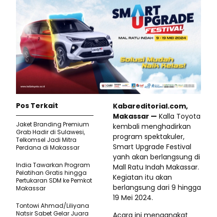
Pos Terkait
Kabareditorial.com,
Makassar —
Kalla Toyota
Jaket Branding Premium
kembali menghadirkan
Grab Hadir di Sulawesi,
program spektakuler,
Telkomsel Jadi Mitra
Smart Upgrade Festival
Perdana di Makassar
yanh akan berlangsung di
India Tawarkan Program
Mall Ratu Indah Makassar.
Pelatihan Gratis hingga
Kegiatan itu akan
Pertukaran SDM ke Pemkot
berlangsung dari 9 hingga
Makassar
19 Mei 2024.
Tontowi Ahmad/Liliyana
Natsir Sabet Gelar Juara
Acara ini mengangkat