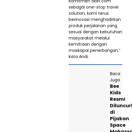
komitmen tiket.com
sebagai one-stop travel
solution, kami terus
berinovasi menghadirkan
produk perjalanan yang
sesuai dengan kebutuhan
masyarakat melalui
kemitraan dengan
maskapai penerbangan,”
kata Andi.
Baca
Juga
Bee
Kids
Resmi
Diluncu
di
Pijakan
Space
Makassa