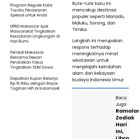
Rute-rute baru ini
Program Reguler Kalla
mencakup destinasi
Toyota, Penawaran
Spesial untuk Anda
populer seperti Manado,
Maluku, Sorong, dan
DPRD Makassar Ajak
Timika.
Masyarakat Tingkatkan
Kesadaran Lingkungan di
Langkah ini merupakan
Hari Bumi
respons terhadap
Pemkot Makassar
meningkatnya minat
Bersama Dewan
wisatawan untuk
Pendidikan Fokus
menjelajahi keindahan
Tingkatkan SDM Siswa
alam dan kekayaan
Dapatkan Kupon Belanja
budaya Indonesia timur.
Rp 15 Ribu dengan Bayar
Tagihan HiPi di Indomaret
Baca
Juga
Ramala
Zodiak
Hari
Ini,
Libra