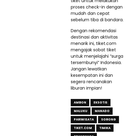
tiket untuk melakukan
proses check-in dengan
mudah dan cepat
sebelum tiba di bandara.
Dengan rekomendasi
destinasi dan aktivitas
menarik ini, tiket.com
mengajak sobat tiket
untuk menjelajahi “surga
tersembunyi” Indonesia.
Jangan lewatkan
kesempatan ini dan
segera rencanakan
liburan impian!
AMBON
EKSOTIS
MALUKU
MANADO
PARIWISATA
SORONG
TIKET.COM
TIMIKA