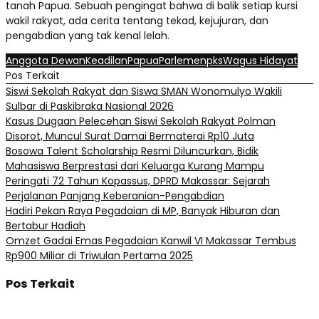
tanah Papua. Sebuah pengingat bahwa di balik setiap kursi
wakil rakyat, ada cerita tentang tekad, kejujuran, dan
pengabdian yang tak kenal lelah.
Anggota Dewan
Keadilan
Papua
Parlemen
pks
Wagus Hidayat
Pos Terkait
Siswi Sekolah Rakyat dan Siswa SMAN Wonomulyo Wakili
Sulbar di Paskibraka Nasional 2026
Kasus Dugaan Pelecehan Siswi Sekolah Rakyat Polman
Disorot, Muncul Surat Damai Bermaterai Rp10 Juta
Bosowa Talent Scholarship Resmi Diluncurkan, Bidik
Mahasiswa Berprestasi dari Keluarga Kurang Mampu
Peringati 72 Tahun Kopassus, DPRD Makassar: Sejarah
Perjalanan Panjang Keberanian-Pengabdian
Hadiri Pekan Raya Pegadaian di MP, Banyak Hiburan dan
Bertabur Hadiah
Omzet Gadai Emas Pegadaian Kanwil VI Makassar Tembus
Rp900 Miliar di Triwulan Pertama 2025
Pos Terkait