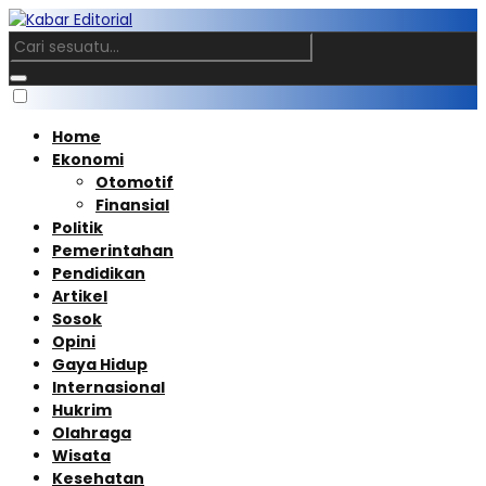
Home
Ekonomi
Otomotif
Finansial
Politik
Pemerintahan
Pendidikan
Artikel
Sosok
Opini
Gaya Hidup
Internasional
Hukrim
Olahraga
Wisata
Kesehatan