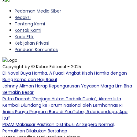
x
Pedoman Media Siber
Redaksi
Tentang Kami
Kontak Kami
Kode Etik
Kebijakan Privasi
Panduan Komunitas
Copyright by © Kabar Editorial - 2025
Di Novel Buya Hamka, A Fuadi Angkat Kisah Hamka dengan
Bung Karno dan Haji Rasul
Johnny Aliman Harap Kepengurusan Yayasan Marga Lim Bisa
Semakin Besar
Putra Daerah “Penjaga Hutan Terbaik Dunia”, Akram Ista
Kembali Diundang ke Forum Nasional oleh Lemhannas RI
Anies Punya Program Baru di YouTube, #daripendopo, Apa
Itu?
PDAM Makassar Pastikan Distribusi Air Segera Normal,
Pemulihan Dilakukan Bertahap