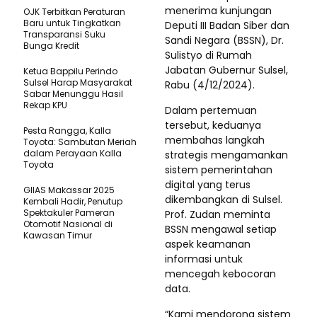
menerima kunjungan
OJK Terbitkan Peraturan
Baru untuk Tingkatkan
Deputi III Badan Siber dan
Transparansi Suku
Sandi Negara (BSSN), Dr.
Bunga Kredit
Sulistyo di Rumah
Jabatan Gubernur Sulsel,
Ketua Bappilu Perindo
Sulsel Harap Masyarakat
Rabu (4/12/2024).
Sabar Menunggu Hasil
Rekap KPU
Dalam pertemuan
tersebut, keduanya
Pesta Rangga, Kalla
membahas langkah
Toyota: Sambutan Meriah
dalam Perayaan Kalla
strategis mengamankan
Toyota
sistem pemerintahan
digital yang terus
GIIAS Makassar 2025
dikembangkan di Sulsel.
Kembali Hadir, Penutup
Spektakuler Pameran
Prof. Zudan meminta
Otomotif Nasional di
BSSN mengawal setiap
Kawasan Timur
aspek keamanan
informasi untuk
mencegah kebocoran
data.
“Kami mendorong sistem