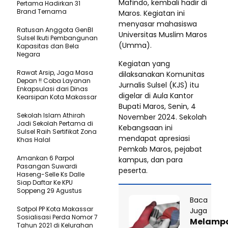
Mafindo, kembali hadir di
Pertama Hadirkan 31
Brand Ternama
Maros. Kegiatan ini
menyasar mahasiswa
Ratusan Anggota GenBI
Universitas Muslim Maros
Sulsel Ikuti Pembangunan
(Umma).
Kapasitas dan Bela
Negara
Kegiatan yang
Rawat Arsip, Jaga Masa
dilaksanakan Komunitas
Depan !! Coba Layanan
Jurnalis Sulsel (KJS) itu
Enkapsulasi dari Dinas
digelar di Aula Kantor
Kearsipan Kota Makassar
Bupati Maros, Senin, 4
Sekolah Islam Athirah
November 2024. Sekolah
Jadi Sekolah Pertama di
Kebangsaan ini
Sulsel Raih Sertifikat Zona
mendapat apresiasi
Khas Halal
Pemkab Maros, pejabat
Amankan 6 Parpol
kampus, dan para
Pasangan Suwardi
peserta.
Haseng-Selle Ks Dalle
Siap Daftar Ke KPU
Soppeng 29 Agustus
Baca
Satpol PP Kota Makassar
Juga
Sosialisasi Perda Nomor 7
Melamp
Tahun 2021 di Kelurahan