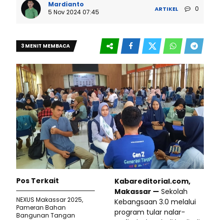
Mardianto
0
ARTIKEL
5 Nov 2024 07:45
3 MENIT MEMBACA
Pos Terkait
Kabareditorial.com,
Makassar —
Sekolah
NEXUS Makassar 2025,
Kebangsaan 3.0 melalui
Pameran Bahan
program tular nalar-
Bangunan Tangan