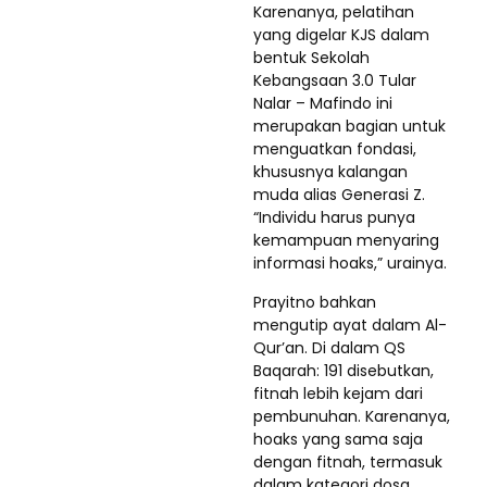
Karenanya, pelatihan
yang digelar KJS dalam
bentuk Sekolah
Kebangsaan 3.0 Tular
Nalar – Mafindo ini
merupakan bagian untuk
menguatkan fondasi,
khususnya kalangan
muda alias Generasi Z.
“Individu harus punya
kemampuan menyaring
informasi hoaks,” urainya.
Prayitno bahkan
mengutip ayat dalam Al-
Qur’an. Di dalam QS
Baqarah: 191 disebutkan,
fitnah lebih kejam dari
pembunuhan. Karenanya,
hoaks yang sama saja
dengan fitnah, termasuk
dalam kategori dosa