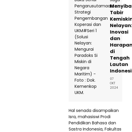
Menyiba
Tabir
Kemiski
Nelayan
Inovasi
dan
Harapa
di
Tengah
Lautan
Indones
07
OKT
2024
Hal senada disampaikan
Isra, mahasiswi Prodi
Pendidikan Bahasa dan
Sastra Indonesia, Fakultas