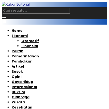
Home
Ekonomi
Otomotif
Finansial
Politik
Pemerintahan
Pendidikan
Artikel
Sosok
Opini
Gaya Hidup
Internasional
Hukrim
Olahraga
Wisata
Kesehatan