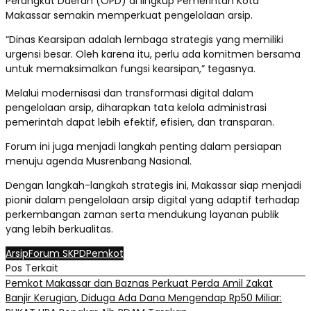
Perangkat Daerah (OPD) di lingkup Pemerintah Kota
Makassar semakin memperkuat pengelolaan arsip.
“Dinas Kearsipan adalah lembaga strategis yang memiliki
urgensi besar. Oleh karena itu, perlu ada komitmen bersama
untuk memaksimalkan fungsi kearsipan,” tegasnya.
Melalui modernisasi dan transformasi digital dalam
pengelolaan arsip, diharapkan tata kelola administrasi
pemerintah dapat lebih efektif, efisien, dan transparan.
Forum ini juga menjadi langkah penting dalam persiapan
menuju agenda Musrenbang Nasional.
Dengan langkah-langkah strategis ini, Makassar siap menjadi
pionir dalam pengelolaan arsip digital yang adaptif terhadap
perkembangan zaman serta mendukung layanan publik
yang lebih berkualitas.
Arsip
Forum SKPD
Pemkot
Pos Terkait
Pemkot Makassar dan Baznas Perkuat Perda Amil Zakat
Banjir Kerugian, Diduga Ada Dana Mengendap Rp50 Miliar: