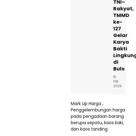
TNI–
Rakyat,
TMMD
ke-
127
Gelar
Karya
Bakti
Lingkun
di
Bulo
15
FEB
2026
Mark Up Harga ,
Penggelembungan harga
pada pengadaan barang
berupa sepatu, kaos kaki,
dan kaos tanding.