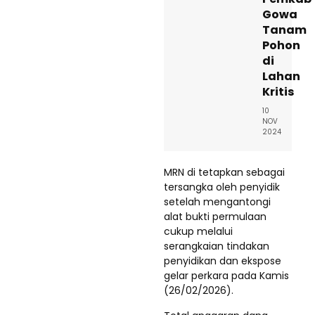
Gowa
Tanam
Pohon
di
Lahan
Kritis
10
NOV
2024
MRN di tetapkan sebagai
tersangka oleh penyidik
setelah mengantongi
alat bukti permulaan
cukup melalui
serangkaian tindakan
penyidikan dan ekspose
gelar perkara pada Kamis
(26/02/2026).