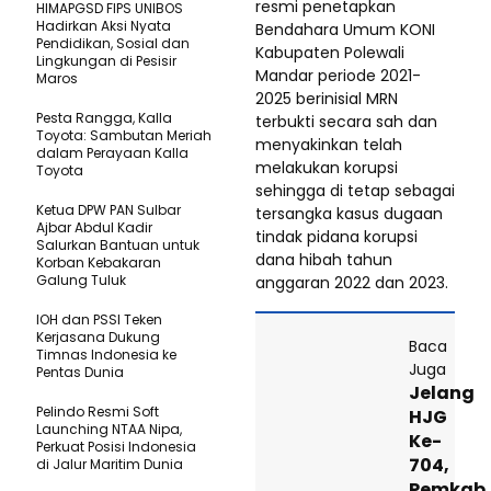
resmi penetapkan
HIMAPGSD FIPS UNIBOS
Hadirkan Aksi Nyata
Bendahara Umum KONI
Pendidikan, Sosial dan
Kabupaten Polewali
Lingkungan di Pesisir
Mandar periode 2021-
Maros
2025 berinisial MRN
Pesta Rangga, Kalla
terbukti secara sah dan
Toyota: Sambutan Meriah
menyakinkan telah
dalam Perayaan Kalla
melakukan korupsi
Toyota
sehingga di tetap sebagai
Ketua DPW PAN Sulbar
tersangka kasus dugaan
Ajbar Abdul Kadir
tindak pidana korupsi
Salurkan Bantuan untuk
dana hibah tahun
Korban Kebakaran
Galung Tuluk
anggaran 2022 dan 2023.
IOH dan PSSI Teken
Kerjasana Dukung
Baca
Timnas Indonesia ke
Juga
Pentas Dunia
Jelang
Pelindo Resmi Soft
HJG
Launching NTAA Nipa,
Ke-
Perkuat Posisi Indonesia
704,
di Jalur Maritim Dunia
Pemkab