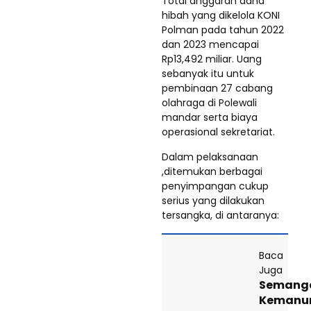
Total anggaran dana
hibah yang dikelola KONI
Polman pada tahun 2022
dan 2023 mencapai
Rp13,492 miliar. Uang
sebanyak itu untuk
pembinaan 27 cabang
olahraga di Polewali
mandar serta biaya
operasional sekretariat.
Dalam pelaksanaan
,ditemukan berbagai
penyimpangan cukup
serius yang dilakukan
tersangka, di antaranya:
Baca
Juga
Semang
Kemanu