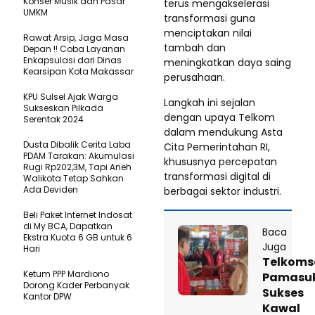
Konser Musik dan Pasar
terus mengakselerasi
UMKM
transformasi guna
menciptakan nilai
Rawat Arsip, Jaga Masa
tambah dan
Depan !! Coba Layanan
Enkapsulasi dari Dinas
meningkatkan daya saing
Kearsipan Kota Makassar
perusahaan.
KPU Sulsel Ajak Warga
Langkah ini sejalan
Sukseskan Pilkada
dengan upaya Telkom
Serentak 2024
dalam mendukung Asta
Dusta Dibalik Cerita Laba
Cita Pemerintahan RI,
PDAM Tarakan: Akumulasi
khususnya percepatan
Rugi Rp202,3M, Tapi Aneh
transformasi digital di
Walikota Tetap Sahkan
Ada Deviden
berbagai sektor industri.
Beli Paket Internet Indosat
di My BCA, Dapatkan
Baca
Ekstra Kuota 6 GB untuk 6
Juga
Hari
Telkoms
Ketum PPP Mardiono
Pamasu
Dorong Kader Perbanyak
Sukses
Kantor DPW
Kawal