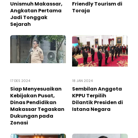
Unismuh Makassar,
Friendly Tourism di
Angkatan Pertama
Toraja
Jadi Tonggak
Sejarah
17 DES 2024
18 JAN 2024
Siap Menyesuaikan
Sembilan Anggota
Kebijakan Pusat,
KPPU Terpilih
Dinas Pendidikan
Dilantik Presiden di
Makassar Tegaskan
Istana Negara
Dukungan pada
Zonasi