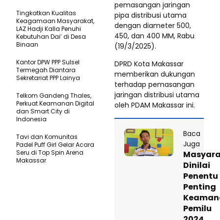
pemasangan jaringan
Tingkatkan Kualitas
pipa distribusi utama
Keagamaan Masyarakat,
dengan diameter 500,
LAZ Hadji Kalla Penuhi
450, dan 400 MM, Rabu
Kebutuhan Dai’ di Desa
Binaan
(19/3/2025).
Kantor DPW PPP Sulsel
DPRD Kota Makassar
Termegah Diantara
memberikan dukungan
Sekretariat PPP Lainya
terhadap pemasangan
jaringan distribusi utama
Telkom Gandeng Thales,
Perkuat Keamanan Digital
oleh PDAM Makassar ini.
dan Smart City di
Indonesia
Baca
Tavi dan Komunitas
Juga
Padel Puff Girl Gelar Acara
Seru di Top Spin Arena
Masyara
Makassar
Dinilai
Penentu
Penting
Keaman
Pemilu
2024