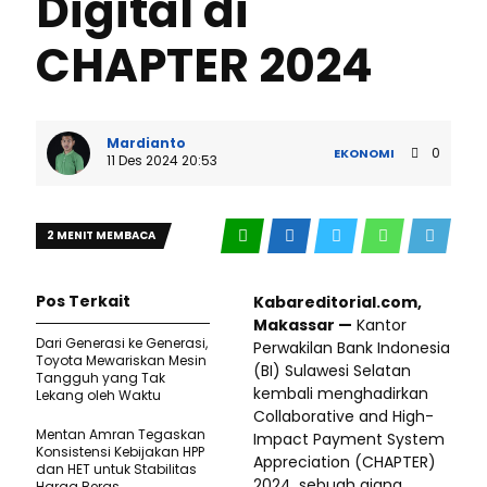
Digital di
CHAPTER 2024
Mardianto
0
EKONOMI
11 Des 2024 20:53
2 MENIT MEMBACA
Pos Terkait
Kabareditorial.com,
Makassar —
Kantor
Dari Generasi ke Generasi,
Perwakilan Bank Indonesia
Toyota Mewariskan Mesin
(BI) Sulawesi Selatan
Tangguh yang Tak
kembali menghadirkan
Lekang oleh Waktu
Collaborative and High-
Mentan Amran Tegaskan
Impact Payment System
Konsistensi Kebijakan HPP
Appreciation (CHAPTER)
dan HET untuk Stabilitas
2024, sebuah ajang
Harga Beras