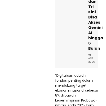
dan
Tri
Kini
Bisa
Akses
Gemini
AI
hingga
6
Bulan
08
APR
2026
“Digitalisasi adalah
fondasi penting dalam
mendukung target
ekonomi nasional sebesar
8% di bawah
kepemimpinan Prabowo-
Gibran. Pada 2025, kami