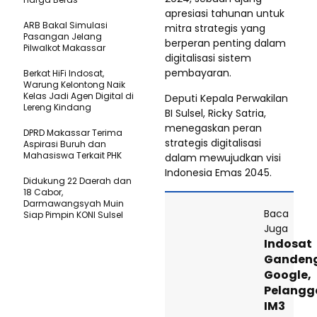
apresiasi tahunan untuk
ARB Bakal Simulasi
mitra strategis yang
Pasangan Jelang
berperan penting dalam
Pilwalkot Makassar
digitalisasi sistem
pembayaran.
Berkat HiFi Indosat,
Warung Kelontong Naik
Kelas Jadi Agen Digital di
Deputi Kepala Perwakilan
Lereng Kindang
BI Sulsel, Ricky Satria,
menegaskan peran
DPRD Makassar Terima
strategis digitalisasi
Aspirasi Buruh dan
Mahasiswa Terkait PHK
dalam mewujudkan visi
Indonesia Emas 2045.
Didukung 22 Daerah dan
18 Cabor,
Darmawangsyah Muin
Baca
Siap Pimpin KONI Sulsel
Juga
Indosat
Ganden
Google,
Pelangg
IM3