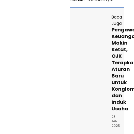
Baca
Juga
Pengaw
Keuang
Makin
Ketat,
OJK
Terapka
Aturan
Baru
untuk
Konglom
dan
Induk
Usaha
23
JAN
2025