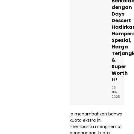
Berkolab
dengan
Days
Dessert
Hadirka
Hamper
Spesial,
Harga
Terjang
&
Super
Worth
It!
09
JUN
2025
Ia menambahkan bahwa
kuota ekstra ini
membantu menghemat
penggunaan kuota