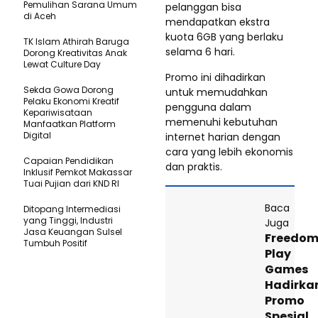
Pemulihan Sarana Umum
pelanggan bisa
di Aceh
mendapatkan ekstra
kuota 6GB yang berlaku
TK Islam Athirah Baruga
selama 6 hari.
Dorong Kreativitas Anak
Lewat Culture Day
Promo ini dihadirkan
Sekda Gowa Dorong
untuk memudahkan
Pelaku Ekonomi Kreatif
pengguna dalam
Kepariwisataan
memenuhi kebutuhan
Manfaatkan Platform
Digital
internet harian dengan
cara yang lebih ekonomis
Capaian Pendidikan
dan praktis.
Inklusif Pemkot Makassar
Tuai Pujian dari KND RI
Baca
Ditopang Intermediasi
yang Tinggi, Industri
Juga
Jasa Keuangan Sulsel
Freedo
Tumbuh Positif
Play
Games
Hadirka
Promo
Spesial,