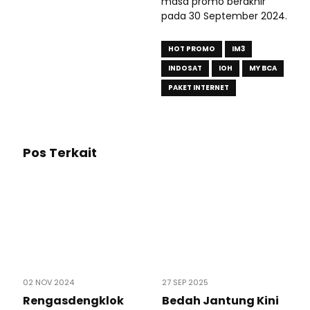
masa promo berakhir
pada 30 September 2024.
HOT PROMO
IM3
INDOSAT
IOH
MY BCA
PAKET INTERNET
Pos Terkait
02 NOV 2024
27 SEP 2025
Rengasdengklok
Bedah Jantung Kini