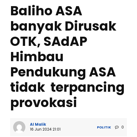
Baliho ASA
banyak Dirusak
OTK, SAdAP
Himbau
Pendukung ASA
tidak terpancing
provokasi
Al Malik
0
POLITIK
16 Jun 2024 21:01