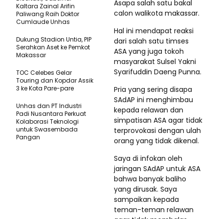
Asapa salah satu bakal
Kaltara Zainal Arifin
calon walikota makassar.
Paliwang Raih Doktor
Cumlaude Unhas
Hal ini mendapat reaksi
Dukung Stadion Untia, PIP
dari salah satu timses
Serahkan Aset ke Pemkot
ASA yang juga tokoh
Makassar
masyarakat Sulsel Yakni
Syarifuddin Daeng Punna.
TOC Celebes Gelar
Touring dan Kopdar Assik
3 ke Kota Pare-pare
Pria yang sering disapa
SAdAP ini menghimbau
Unhas dan PT Industri
kepada relawan dan
Padi Nusantara Perkuat
simpatisan ASA agar tidak
Kolaborasi Teknologi
untuk Swasembada
terprovokasi dengan ulah
Pangan
orang yang tidak dikenal.
Saya di infokan oleh
jaringan SAdAP untuk ASA
bahwa banyak baliho
yang dirusak. Saya
sampaikan kepada
teman-teman relawan