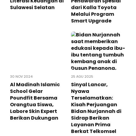
Literasi Keuangan di
Penawaran Spesial
Sulawesi Selatan
dari Kalla Toyota
Melalui Program
Smart Upgrade
30 NOV 2024
25 AGU 2025
Al Madinah Islamic
Sinyal Lancar,
School Gelar
Nyawa
Poundfit Bersama
Terselamatkan:
Orangtua Siswa,
Kisah Perjuangan
Labore Skin Expert
Bidan Nurjannah di
Berikan Dukungan
Sidrap Berikan
Layanan Prima
Berkat Telkomsel