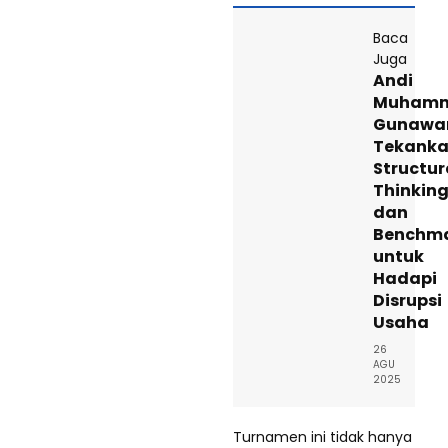
Baca
Juga
Andi
Muham
Gunawa
Tekank
Structur
Thinkin
dan
Benchma
untuk
Hadapi
Disrupsi
Usaha
26
AGU
2025
Turnamen ini tidak hanya