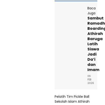
Baca
Juga
Sambut
Ramadh
Boardin
Athirah
Baruga
Latih
Siswa
Jadi
Da’i
dan
Imam
06
FEB
2026
Pelatih Tim Pickle Ball
Sekolah Islam Athirah