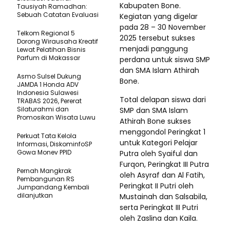
Kabupaten Bone.
Tausiyah Ramadhan:
Sebuah Catatan Evaluasi
Kegiatan yang digelar
pada 28 – 30 November
Telkom Regional 5
2025 tersebut sukses
Dorong Wirausaha Kreatif
menjadi panggung
Lewat Pelatihan Bisnis
Parfum di Makassar
perdana untuk siswa SMP
dan SMA Islam Athirah
Asmo Sulsel Dukung
Bone.
JAMDA 1 Honda ADV
Indonesia Sulawesi
Total delapan siswa dari
TRABAS 2026, Pererat
Silaturahmi dan
SMP dan SMA Islam
Promosikan Wisata Luwu
Athirah Bone sukses
menggondol Peringkat 1
Perkuat Tata Kelola
untuk Kategori Pelajar
Informasi, DiskominfoSP
Gowa Monev PPID
Putra oleh Syaiful dan
Furqon, Peringkat III Putra
Pernah Mangkrak
oleh Asyraf dan Al Fatih,
Pembangunan RS
Peringkat II Putri oleh
Jumpandang Kembali
dilanjutkan
Mustainah dan Salsabila,
serta Peringkat III Putri
oleh Zaslina dan Kaila.