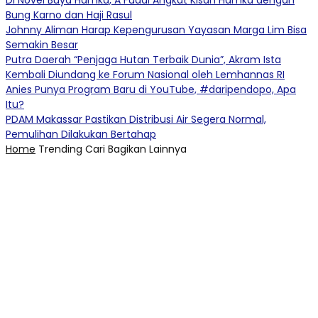
Di Novel Buya Hamka, A Fuadi Angkat Kisah Hamka dengan
Bung Karno dan Haji Rasul
Johnny Aliman Harap Kepengurusan Yayasan Marga Lim Bisa
Semakin Besar
Putra Daerah “Penjaga Hutan Terbaik Dunia”, Akram Ista
Kembali Diundang ke Forum Nasional oleh Lemhannas RI
Anies Punya Program Baru di YouTube, #daripendopo, Apa
Itu?
PDAM Makassar Pastikan Distribusi Air Segera Normal,
Pemulihan Dilakukan Bertahap
Home
Trending
Cari
Bagikan
Lainnya