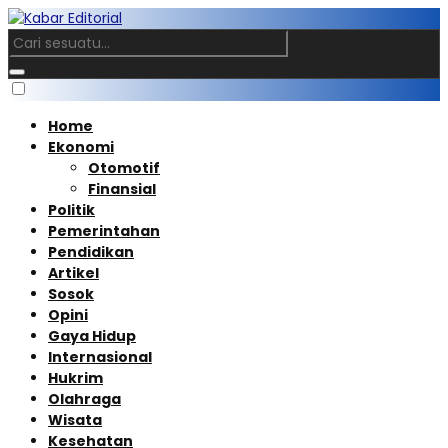
Home
Ekonomi
Otomotif
Finansial
Politik
Pemerintahan
Pendidikan
Artikel
Sosok
Opini
Gaya Hidup
Internasional
Hukrim
Olahraga
Wisata
Kesehatan