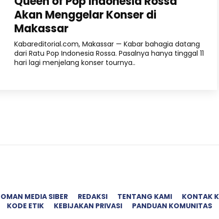
Queen of Pop Indonesia Rossa
Akan Menggelar Konser di
Makassar
Kabareditorial.com, Makassar — Kabar bahagia datang
dari Ratu Pop Indonesia Rossa. Pasalnya hanya tinggal 11
hari lagi menjelang konser tournya..
OMAN MEDIA SIBER
REDAKSI
TENTANG KAMI
KONTAK K
KODE ETIK
KEBIJAKAN PRIVASI
PANDUAN KOMUNITAS